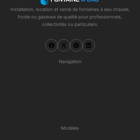
Installation, location et vente de fontaines à eau chaude,
froide ou gazeuse de qualité pour professionnels,
collectivités ou particuliers.
F
X
P
L
a
-
i
i
c
t
n
n
e
w
t
k
b
i
e
e
Navigation
o
t
r
d
o
t
e
i
k
e
s
n
r
t
Modèles