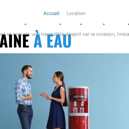
Accueil
Location
Fontaine
Fontaine
Eau
Eau
Eau
réseau
bonbonne
froide
chaude
gazeus
 et apporte une tranquillité d’esprit car la livraison, l’inst