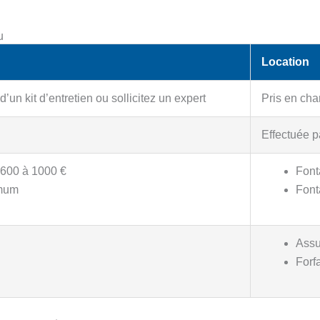
u
Location
’un kit d’entretien ou sollicitez un expert
Pris en cha
Effectuée pa
 600 à 1000 €
Font
imum
Font
Assu
Forf