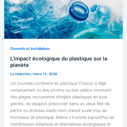
Conseils et installation
L’impact écologique du plastique sur la
planète
La rédaction
/
mars 13, 2026
Un nouveau continent en plastique Chacun a déjà
certainement vu des photos ou des vidéos montrant
des plages recouvertes d’objets plastiques en tous
genres, de dauphin prisonnier dans un vieux filet de
pêche ou d’oiseau marin mort d’avoir avalé trop de
morceaux de plastique. Même s’il existe aujourd’hui de
nombreuses initiatives et alternatives écologiques et