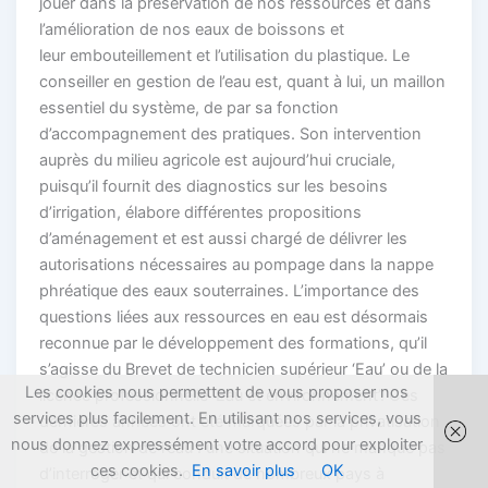
jouer dans la préservation de nos ressources et dans
l’amélioration de nos eaux de boissons et
leur embouteillement et l’utilisation du plastique. Le
conseiller en gestion de l’eau est, quant à lui, un maillon
essentiel du système, de par sa fonction
d’accompagnement des pratiques. Son intervention
auprès du milieu agricole est aujourd’hui cruciale,
puisqu’il fournit des diagnostics sur les besoins
d’irrigation, élabore différentes propositions
d’aménagement et est aussi chargé de délivrer les
autorisations nécessaires au pompage dans la nappe
phréatique des eaux souterraines. L’importance des
questions liées aux ressources en eau est désormais
reconnue par le développement des formations, qu’il
s’agisse du Brevet de technicien supérieur ‘Eau’ ou de la
Les cookies nous permettent de vous proposer nos
licence professionnelle ‘Eau et environnement’. Ces
services plus facilement. En utilisant nos services, vous
dernières années ont été marquées par la privatisation
nous donnez expressément votre accord pour exploiter
de la gestion de l’eau : une situation qui ne manque pas
ces cookies.
En savoir plus
OK
d’interroger et qui conduit de nombreux pays à